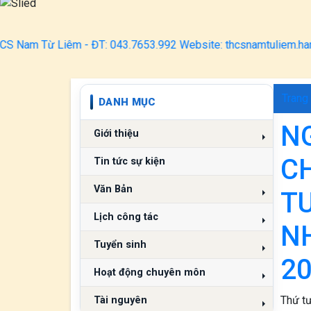
êm - ĐT: 043.7653.992 Website: thcsnamtuliem.hanoi.edu.vn
Trang
DANH MỤC
N
Giới thiệu
CH
Tin tức sự kiện
Văn Bản
T
Lịch công tác
N
Tuyển sinh
20
Hoạt động chuyên môn
Thứ tư
Tài nguyên