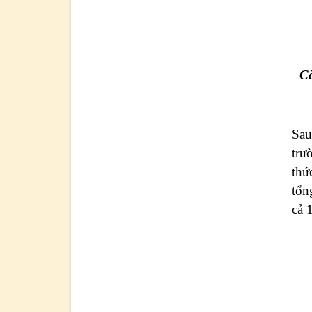
Cô
Sau
trư
thứ
tổn
cả 