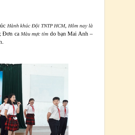
húc
,
Hành khúc Đội TNTP HCM
Hôm nay là
n; Đơn ca
do bạn Mai Anh –
Màu mực tím
n.