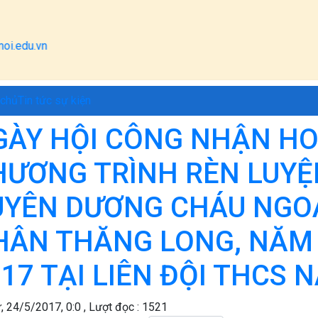
 chủ
Tin tức sự kiện
GÀY HỘI CÔNG NHẬN H
ƯƠNG TRÌNH RÈN LUYỆN
UYÊN DƯƠNG CHÁU NGOA
HÂN THĂNG LONG, NĂM 
17 TẠI LIÊN ĐỘI THCS 
, 24/5/2017, 0:0 , Lượt đọc : 1521