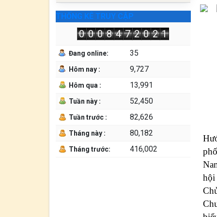
THỐNG KÊ TRUY CẬP
0
0
0
8
4
7
2
0
2
1
35
Đang online:
9,727
Hôm nay :
13,991
Hôm qua :
52,450
Tuần này :
82,626
Tuần trước :
80,182
Tháng này :
Hướ
416,002
Tháng trước:
ph
Nam
hội
Chủ
Chư
biể