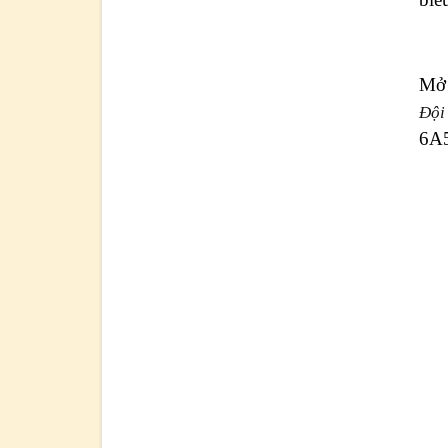
Mở 
Đội
6A5