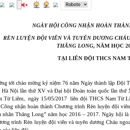
NGÀY HỘI CÔNG NHẬN HOÀN THÀN
RÈN LUYỆN ĐỘI VIÊN VÀ TUYÊN DƯƠNG CHÁU
THĂNG LONG,
NĂM HỌC 201
TẠI LIÊN ĐỘI THCS NAM
ng tới chào mừng kỷ niệm 76 năm Ngày thành lập Đội 
ố
Hà Nội lần thứ XV và Đại hội Đoàn toàn quốc lần thứ 
 Từ Liêm, ngày 15/05/2017 liên đội THCS Nam Từ Li
 Công nhận hoàn thành Chương trình Rèn luyện đội viê
 nhân Thăng Long” năm học 2016 – 2017. Ngày hội là d
ơng trình Rèn luyện đội viên và tuyên dương Cháu ngo
u của liên đội.