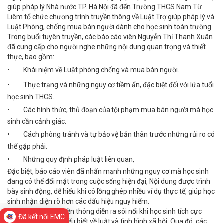
giúp pháp lý Nhà nước TP. Hà Nội đã đến Trường THCS Nam Từ
Liêm tổ chức chương trình truyền thông về Luật Trợ giúp pháp lý và
Luật Phòng, chống mua bán người dành cho học sinh toàn trường.
Trong buổi tuyên truyền, các báo cáo viên Nguyễn Thị Thanh Xuân
đã cung cấp cho người nghe những nội dung quan trọng và thiết
thực, bao gồm:
•
Khái niệm về Luật phòng chống và mua bán người.
•
Thực trạng và những nguy cơ tiềm ẩn, đặc biệt đối với lứa tuổi
học sinh THCS.
•
Các hình thức, thủ đoạn của tội phạm mua bán người mà học
sinh cần cảnh giác.
•
Cách phòng tránh và tự bảo vệ bản thân trước những rủi ro có
thể gặp phải.
•
Những quy định pháp luật liên quan,
Đặc biệt, báo cáo viên đã nhấn mạnh những nguy cơ mà học sinh
đang có thể đối mặt trong cuộc sống hiện đại, Nội dung được trình
bày sinh động, dễ hiểu khi cô lồng ghép nhiều ví dụ thực tế, giúp học
sinh nhận diện rõ hơn các dấu hiệu nguy hiểm.
Không khí buổi truyền thông diễn ra sôi nổi khi học sinh tích cực
Đã kết nối EMC
trao đổi và trả lời hiểu biết về luật và tình hình xã hội. Qua đó, các