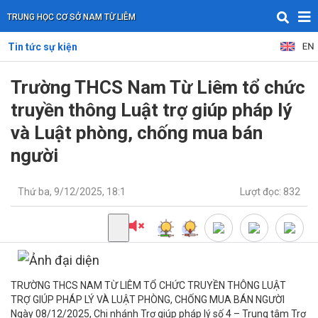
TRUNG HỌC CƠ SỞ NAM TỪ LIÊM
Tin tức sự kiện
Trường THCS Nam Từ Liêm tổ chức
truyền thông Luật trợ giúp pháp lý
và Luật phòng, chống mua bán
người
Thứ ba, 9/12/2025, 18:1
Lượt đọc: 832
TRƯỜNG THCS NAM TỪ LIÊM TỔ CHỨC TRUYỀN THÔNG LUẬT
TRỢ GIÚP PHÁP LÝ VÀ LUẬT PHÒNG, CHỐNG MUA BÁN NGƯỜI
Ngày 08/12/2025, Chi nhánh Trợ giúp pháp lý số 4 – Trung tâm Trợ