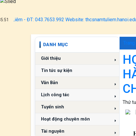
 ĐT: 043.7653.992 Website: thcsnamtuliem.hanoi.edu.vn
35:52
Trang
DANH MỤC
H
Giới thiệu
H
Tin tức sự kiện
Văn Bản
C
Lịch công tác
Thứ tư
Tuyển sinh
Hoạt động chuyên môn
Tài nguyên