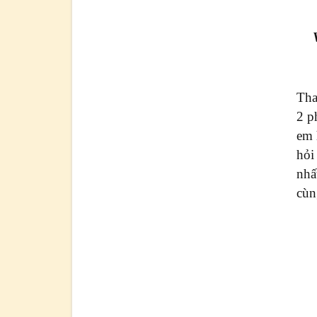
Tha
2 p
em 
hỏi 
nhấ
cùn