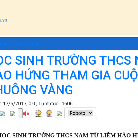
 chủ
Tin tức sự kiện
ỌC SINH TRƯỜNG THCS 
ÀO HỨNG THAM GIA CUỘC
HUÔNG VÀNG
, 17/5/2017, 0:0 , Lượt đọc : 1606
HỌC SINH TRƯỜNG THCS NAM TỪ LIÊM HÀO H