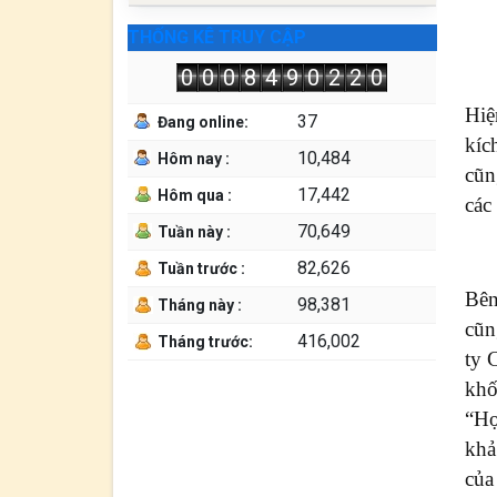
THỐNG KÊ TRUY CẬP
0
0
0
8
4
9
0
2
2
0
Hiệ
37
Đang online:
kíc
10,484
Hôm nay :
cũn
17,442
Hôm qua :
các
70,649
Tuần này :
82,626
Tuần trước :
Bên
98,381
Tháng này :
cũn
416,002
Tháng trước:
ty 
khố
“Họ
khả
của