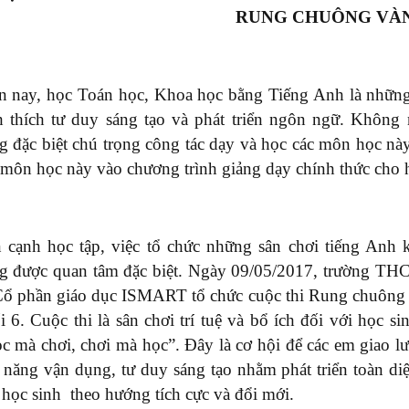
RUNG CHUÔNG VÀ
n nay, học Toán học, Khoa học bằng Tiếng Anh là nhữn
h thích tư duy sáng tạo và phát triển ngôn ngữ. Khô
g đặc biệt chú trọng công tác dạy và học các môn học n
 môn học này vào chương trình giảng dạy chính thức cho 
 cạnh học tập, việc tổ chức những sân chơi tiếng Anh
g được quan tâm đặc biệt. Ngày 09/05/2017, trường T
Cổ phần giáo dục ISMART tổ chức cuộc thi Rung chuông
i 6. Cuộc thi là sân chơi trí tuệ và bổ ích đối với học s
c mà chơi, chơi mà học”. Đây là cơ hội để các em giao l
 năng vận dụng, tư duy sáng tạo nhằm phát triển toàn diệ
 học sinh theo hướng tích cực và đổi mới.