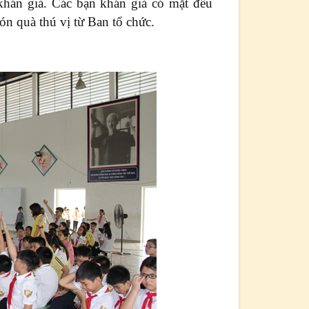
khán giả. Các bạn khán giả có mặt đều
n quà thú vị từ Ban tổ chức.