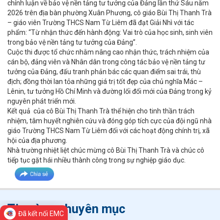
chính luận về bảo vệ nền tảng tư tưởng của Đảng lần thứ Sáu năm
2026 trên địa bàn phường Xuân Phương, cô giáo Bùi Thị Thanh Trà
– giáo viên Trường THCS Nam Từ Liêm đã đạt Giải Nhì với tác
phẩm: “Từ nhận thức đến hành động: Vai trò của học sinh, sinh viên
trong bảo vệ nền tảng tư tưởng của Đảng”.
Cuộc thi được tổ chức nhằm nâng cao nhận thức, trách nhiệm của
cán bộ, đảng viên và Nhân dân trong công tác bảo vệ nền tảng tư
tưởng của Đảng, đấu tranh phản bác các quan điểm sai trái, thù
địch; đồng thời lan tỏa những giá trị tốt đẹp của chủ nghĩa Mác –
Lênin, tư tưởng Hồ Chí Minh và đường lối đổi mới của Đảng trong kỷ
nguyên phát triển mới.
Kết quả của cô Bùi Thị Thanh Trà thể hiện cho tinh thần trách
nhiệm, tâm huyết nghiên cứu và đóng góp tích cực của đội ngũ nhà
giáo Trường THCS Nam Từ Liêm đối với các hoạt động chính trị, xã
hội của địa phương.
Nhà trường nhiệt liệt chúc mừng cô Bùi Thị Thanh Trà và chúc cô
tiếp tục gặt hái nhiều thành công trong sự nghiệp giáo dục.
Tin cùng chuyên mục
Đã kết nối EMC